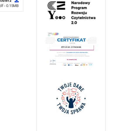
obierz
df - 0.15MB