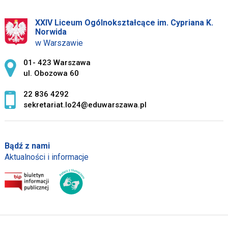
XXIV Liceum Ogólnokształcące im. Cypriana K.
Norwida
w Warszawie
Adres pocztowy:
01- 423 Warszawa
ul. Obozowa 60
22 836 4292
sekretariat.lo24@eduwarszawa.pl
Bądź z nami
Aktualności i informacje