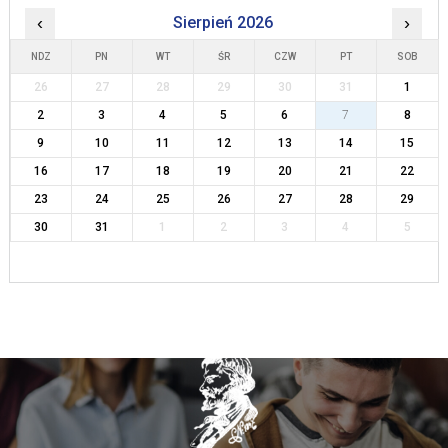
‹
Sierpień 2026
›
NDZ
PN
WT
ŚR
CZW
PT
SOB
26
27
28
29
30
31
1
2
3
4
5
6
7
8
9
10
11
12
13
14
15
16
17
18
19
20
21
22
23
24
25
26
27
28
29
30
31
1
2
3
4
5