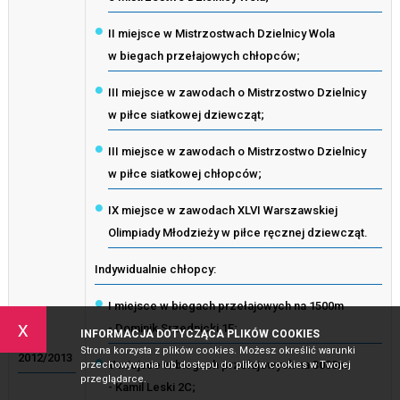
II miejsce w Mistrzostwach Dzielnicy Wola
w biegach przełajowych chłopców;
III miejsce w zawodach o Mistrzostwo Dzielnicy
w piłce siatkowej dziewcząt;
III miejsce w zawodach o Mistrzostwo Dzielnicy
w piłce siatkowej chłopców;
IX miejsce w zawodach XLVI Warszawskiej
Olimpiady Młodzieży w piłce ręcznej dziewcząt.
Indywidualnie chłopcy:
I miejsce w biegach przełajowych na 1500m
x
- Dominik Srzednicki 1F;
INFORMACJA DOTYCZĄCA PLIKÓW COOKIES
Strona korzysta z plików cookies. Możesz określić warunki
2012/2013
V miejsce w biegach przełajowych na 3000m
przechowywania lub dostępu do plików cookies w Twojej
przeglądarce.
- Kamil Leski 2C;