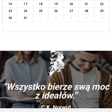
16
17
18
19
20
21
22
23
24
25
26
27
28
29
30
31
1
2
3
4
5
“Wszystko bierze swą moc
z ideałów.”
C.K. Norwid