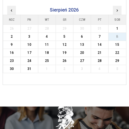
‹
Sierpień 2026
›
NDZ
PN
WT
ŚR
CZW
PT
SOB
26
27
28
29
30
31
1
2
3
4
5
6
7
8
9
10
11
12
13
14
15
16
17
18
19
20
21
22
23
24
25
26
27
28
29
30
31
1
2
3
4
5