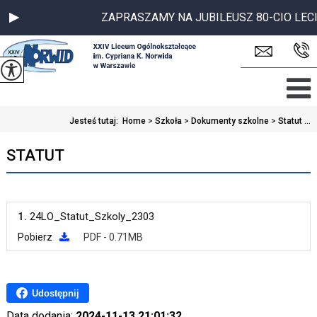
ZAPRASZAMY NA JUBILEUSZ 80-CIO LECIA S
Jesteś tutaj:
Home
>
Szkoła
>
Dokumenty szkolne
>
Statut ...
STATUT
1.
24LO_Statut_Szkoly_2303
Pobierz
PDF - 0.71MB
Udostępnij
Data dodania:
2024-11-13 21:01:32