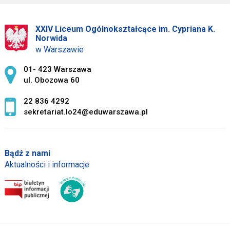
XXIV Liceum Ogólnokształcące im. Cypriana K.
Norwida
w Warszawie
Adres pocztowy:
01- 423 Warszawa
ul. Obozowa 60
22 836 4292
sekretariat.lo24@eduwarszawa.pl
Bądź z nami
Aktualności i informacje