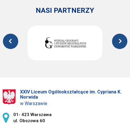
NASI PARTNERZY
XXIV Liceum Ogólnokształcące im. Cypriana K.
Norwida
w Warszawie
Adres pocztowy:
01- 423 Warszawa
ul. Obozowa 60