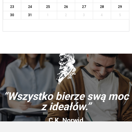
23
24
25
26
27
28
29
30
31
1
2
3
4
5
“Wszystko bierze swą moc
z ideałów.”
C.K. Norwid