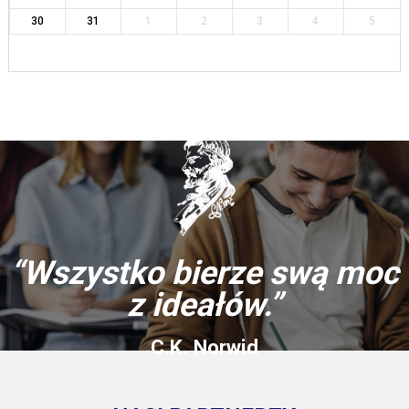
30
31
1
2
3
4
5
“Wszystko bierze swą moc
z ideałów.”
C.K. Norwid