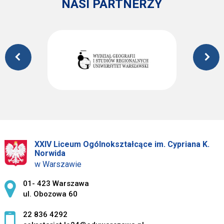
NASI PARTNERZY
XXIV Liceum Ogólnokształcące im. Cypriana K.
Norwida
w Warszawie
Adres pocztowy:
01- 423 Warszawa
ul. Obozowa 60
22 836 4292