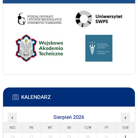
KALENDARZ
‹
Sierpień 2026
›
NDZ
PN
WT
ŚR
CZW
PT
SOB
26
27
28
29
30
31
1