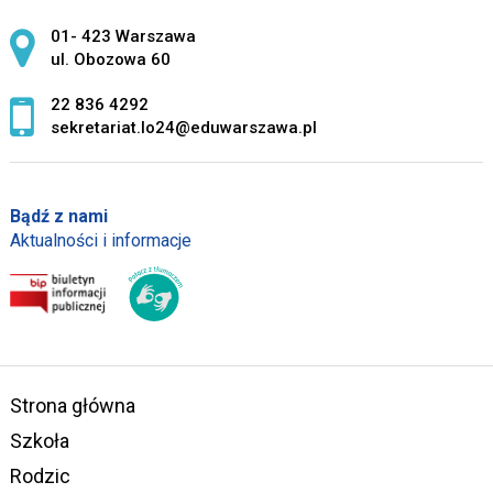
Adres pocztowy:
01- 423 Warszawa
ul. Obozowa 60
22 836 4292
sekretariat.lo24@eduwarszawa.pl
Bądź z nami
Aktualności i informacje
Strona główna
Szkoła
Rodzic