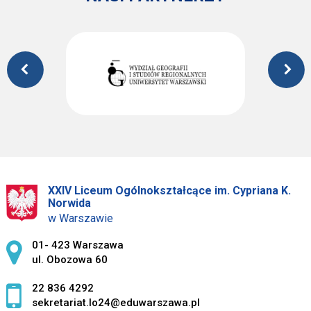
XXIV Liceum Ogólnokształcące im. Cypriana K.
Norwida
w Warszawie
Adres pocztowy:
01- 423 Warszawa
ul. Obozowa 60
22 836 4292
sekretariat.lo24@eduwarszawa.pl