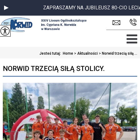
ZAPRASZAMY NA JUBILEUSZ 80-CIO LECIA SZ
Jesteś tutaj:
Home
>
Aktualności
>
Norwid trzecią siłą ...
NORWID TRZECIĄ SIŁĄ STOLICY.