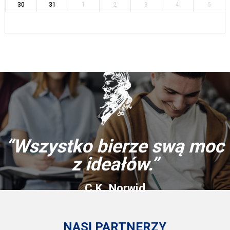
30
31
1
2
3
4
5
“Wszystko bierze swą moc
z ideałów.”
C.K. Norwid
NASI PARTNERZY