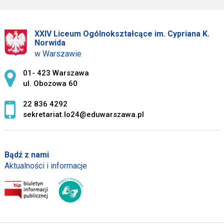
XXIV Liceum Ogólnokształcące im. Cypriana K.
Norwida
w Warszawie
Adres pocztowy:
01- 423 Warszawa
ul. Obozowa 60
22 836 4292
sekretariat.lo24@eduwarszawa.pl
Bądź z nami
Aktualności i informacje