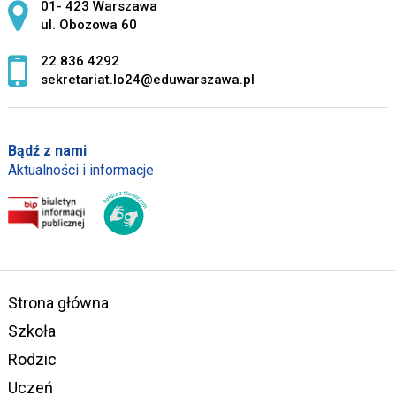
Adres pocztowy:
01- 423 Warszawa
ul. Obozowa 60
22 836 4292
sekretariat.lo24@eduwarszawa.pl
Bądź z nami
Aktualności i informacje
Strona główna
Szkoła
Rodzic
Uczeń