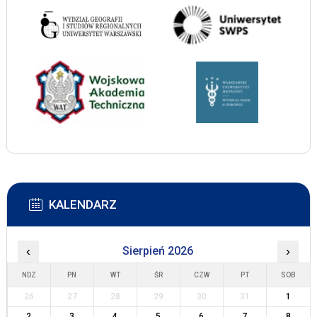
KALENDARZ
‹
Sierpień 2026
›
NDZ
PN
WT
ŚR
CZW
PT
SOB
26
27
28
29
30
31
1
2
3
4
5
6
7
8