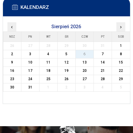
KALENDARZ
‹
Sierpień 2026
›
NDZ
PN
WT
ŚR
CZW
PT
SOB
26
27
28
29
30
31
1
2
3
4
5
6
7
8
9
10
11
12
13
14
15
16
17
18
19
20
21
22
23
24
25
26
27
28
29
30
31
1
2
3
4
5