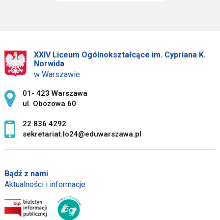
XXIV Liceum Ogólnokształcące im. Cypriana K.
Norwida
w Warszawie
Adres pocztowy:
01- 423 Warszawa
ul. Obozowa 60
22 836 4292
sekretariat.lo24@eduwarszawa.pl
Bądź z nami
Aktualności i informacje